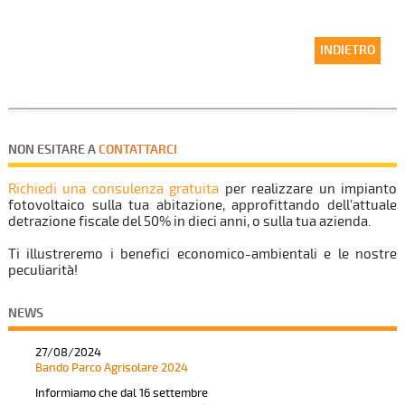
INDIETRO
NON ESITARE A
CONTATTARCI
Richiedi una consulenza gratuita
per realizzare un impianto
fotovoltaico sulla tua abitazione, approfittando dell'attuale
27/08/2024
detrazione fiscale del 50% in dieci anni, o sulla tua azienda.
Bando Parco Agrisolare 2024
Ti illustreremo i benefici economico-ambientali e le nostre
Informiamo che dal 16 settembre
peculiarità!
e sino al 14 ottobre prossimi è
possibile nuovamente accedere,
con procedura a sportello, alle
NEWS
risorse stanziate dal...
27/08/2024
Bando Parco Agrisolare 2024
Informiamo che dal 16 settembre