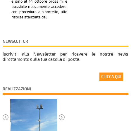
e sino al 14 ottobre prossimi è
possibile nuovamente accedere,
con procedura a sportello, alle
risorse stanziate dal...
27/08/2024
Bando Parco Agrisolare 2024
Informiamo che dal 16 settembre
NEWSLETTER
e sino al 14 ottobre prossimi è
possibile nuovamente accedere,
Iscriviti alla Newsletter per ricevere le nostre news
con procedura a sportello, alle
direttamente sulla tua casella di posta.
risorse stanziate dal...
CLICCA QUI
REALIZZAZIONI